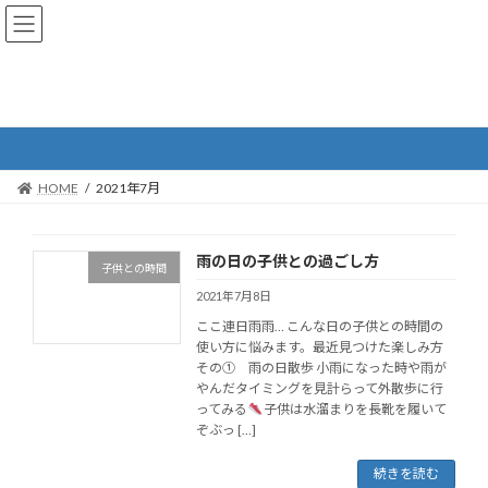
コ
ナ
愛玩動物看護師が考える愛犬愛犬との暮らし
ン
ビ
テ
ゲ
ン
ー
ツ
シ
2021年7月
へ
ョ
ス
ン
キ
に
ッ
移
HOME
2021年7月
プ
動
雨の日の子供との過ごし方
子供との時間
2021年7月8日
ここ連日雨雨… こんな日の子供との時間の
使い方に悩みます。最近見つけた楽しみ方
その① 雨の日散歩 小雨になった時や雨が
やんだタイミングを見計らって外散歩に行
ってみる
子供は水溜まりを長靴を履いて
ぞぶっ […]
続きを読む