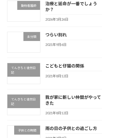
治療と延命が一番でしょう
動物看護師
か？
2026年5月26日
つらい別れ
未分類
2021年9月6日
こどもと仔猫の関係
てんきちと徒然日
記
2021年8月12日
我が家に新しい仲間がやって
てんきちと徒然日
きた
記
2021年8月12日
雨の日の子供との過ごし方
子供との時間