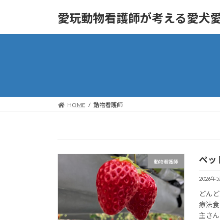
コ
ナ
愛玩動物看護師が考える愛犬
ン
ビ
テ
ゲ
ン
ー
ツ
シ
へ
ョ
ス
ン
キ
に
ッ
移
HOME
動物看護師
プ
動
ペッ
動物看護師
2026年
どんど
療法食
主さん